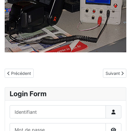
Article précédent : Accueil
Article suivan
Précédent
Suivant
Login Form
Identifiant
Mot de passe