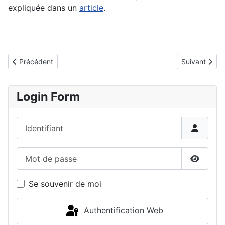
expliquée dans un
article
.
Article précédent : L'impression
Article suivan
Précédent
Suivant
Login Form
Identifiant
Mot de passe
Affiche
Se souvenir de moi
Authentification Web