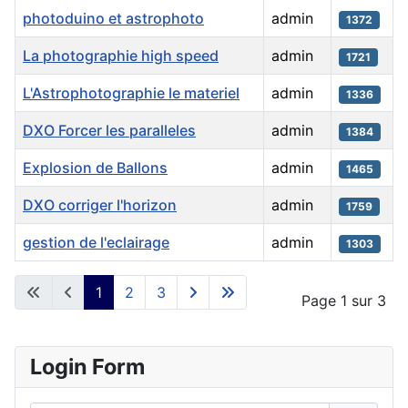
photoduino et astrophoto
admin
1372
La photographie high speed
admin
1721
L'Astrophotographie le materiel
admin
1336
DXO Forcer les paralleles
admin
1384
Explosion de Ballons
admin
1465
DXO corriger l'horizon
admin
1759
gestion de l'eclairage
admin
1303
Articles
1
2
3
Page 1 sur 3
Login Form