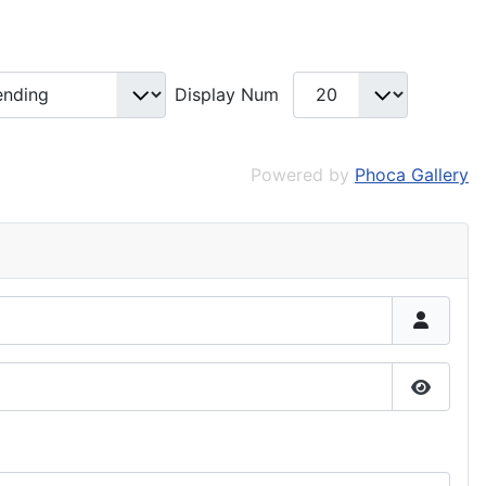
Display Num
Powered by
Phoca Gallery
Affiche