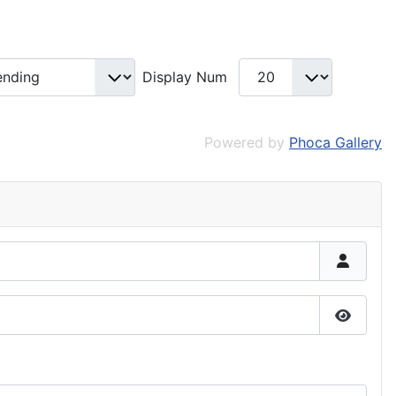
Display Num
Powered by
Phoca Gallery
Affiche