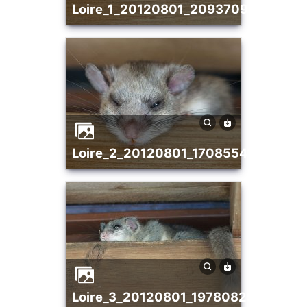
loire_1_20120801_2093709204
loire_2_20120801_1708554147
loire_3_20120801_1978082982