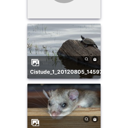
cistude_1_20120805_1459783685