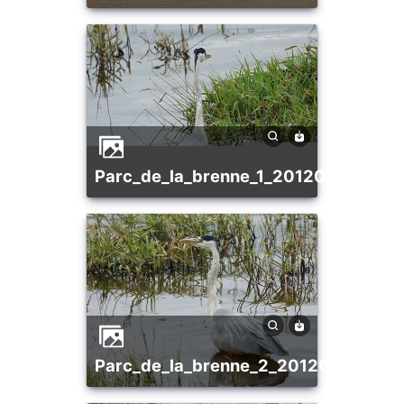
parc_de_la_brenne_1_20120805_13
parc_de_la_brenne_2_20120805_19