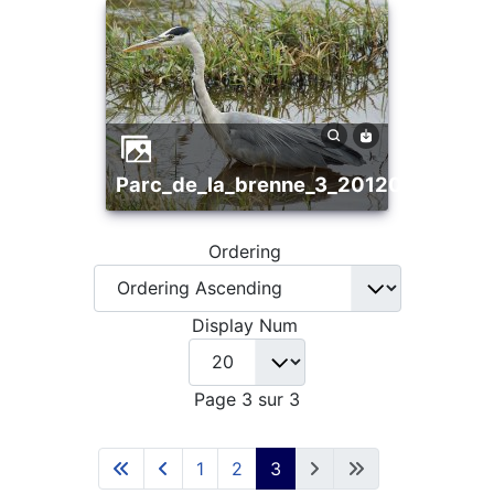
parc_de_la_brenne_3_20120805_15
Ordering
Display Num
Page 3 sur 3
1
2
3