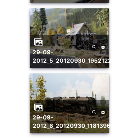
29-09-
2012_5_20120930_1952122686
29-09-
2012_6_20120930_1181396854