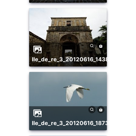
ile_de_re_3_20120616_1438763318
ile_de_re_3_20120616_1873973851