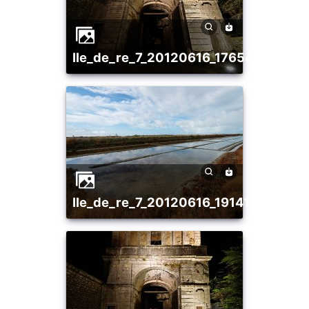
ile_de_re_7_20120616_1765422232
ile_de_re_7_20120616_1914104315