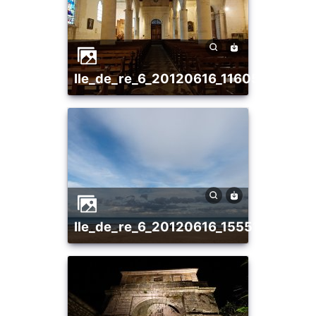
ile_de_re_6_20120616_1160518569
ile_de_re_6_20120616_1555163807