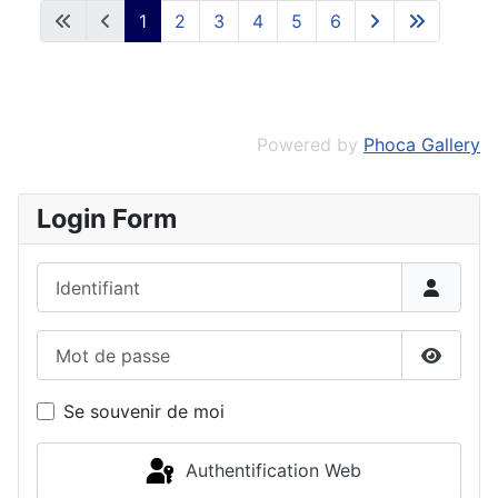
1
2
3
4
5
6
Powered by
Phoca Gallery
Login Form
Identifiant
Mot de passe
Affiche
Se souvenir de moi
Authentification Web