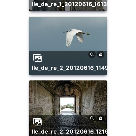
ile_de_re_1_20120616_1613559441
ile_de_re_2_20120616_1149145065
ile_de_re_2_20120616_1219032353