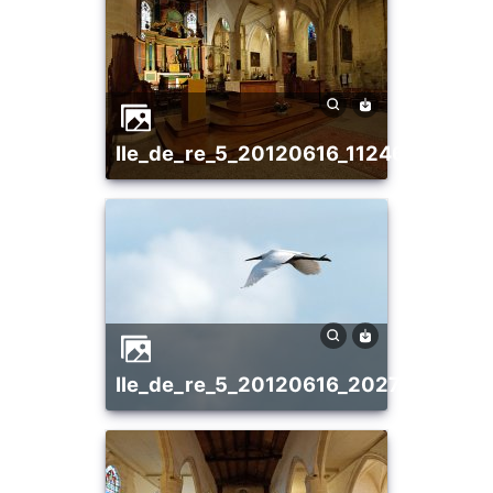
ile_de_re_5_20120616_1124637122
ile_de_re_5_20120616_2027858009