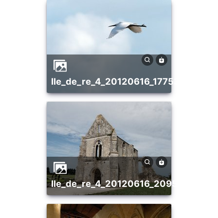
ile_de_re_4_20120616_1775331913
ile_de_re_4_20120616_2095809963