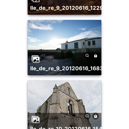
ile_de_re_9_20120616_1229106354
ile_de_re_9_20120616_1683560563
ile_de_re_10_20120616_1547441387