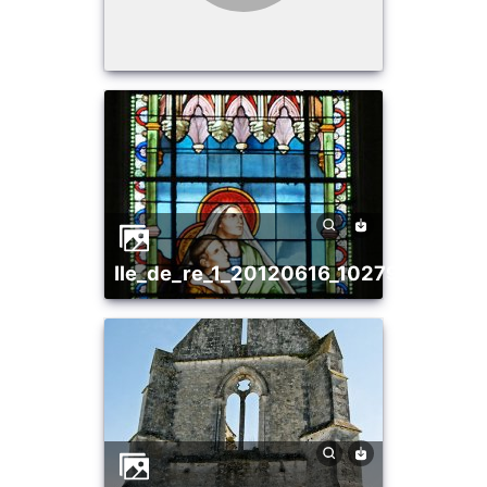
ile_de_re_1_20120616_1027909565