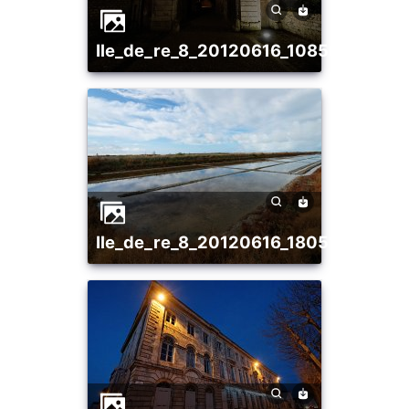
ile_de_re_8_20120616_1085628589
ile_de_re_8_20120616_1805177336