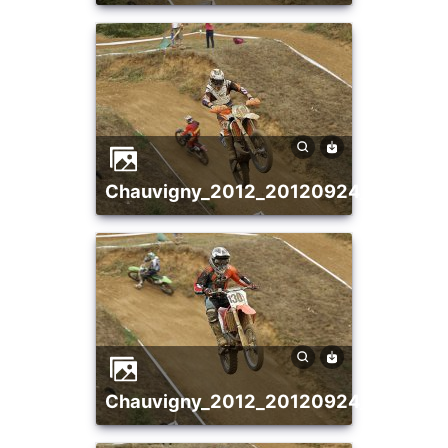
chauvigny_2012_20120924_137619
chauvigny_2012_20120924_138628