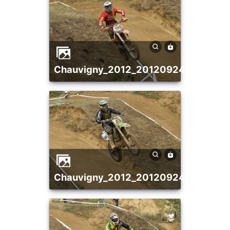
chauvigny_2012_20120924_169231
chauvigny_2012_20120924_176967