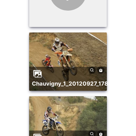
chauvigny_1_20120927_1784451818