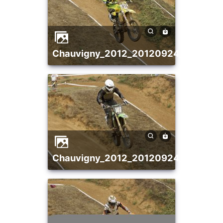
chauvigny_2012_20120924_1863959
chauvigny_2012_20120924_1921622