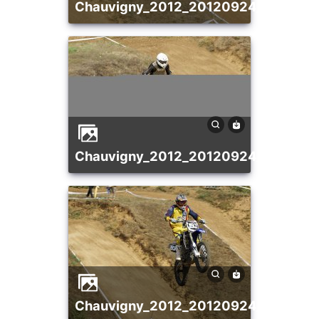
chauvigny_2012_20120924_1227372
chauvigny_2012_20120924_1320135
chauvigny_2012_20120924_136940