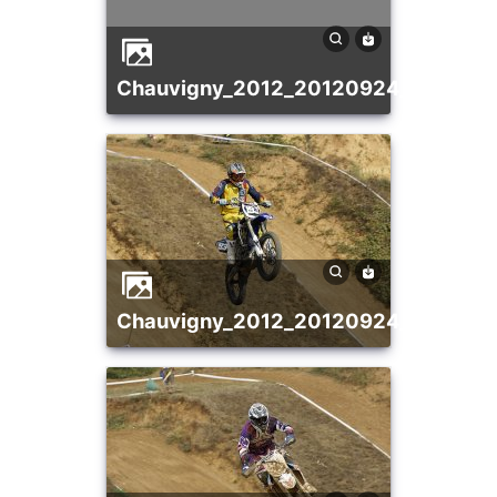
chauvigny_2012_20120924_193974
chauvigny_2012_20120924_199954