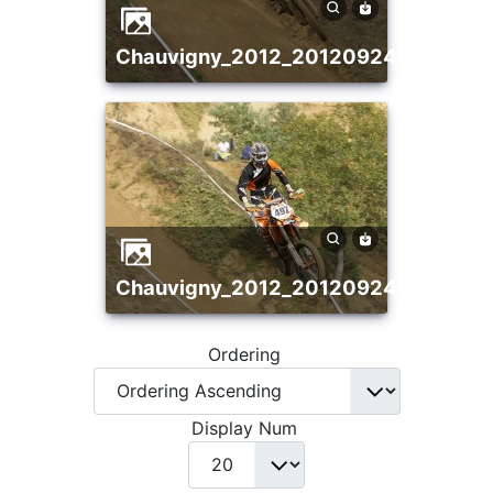
chauvigny_2012_20120924_204083
chauvigny_2012_20120924_206298
Ordering
Display Num