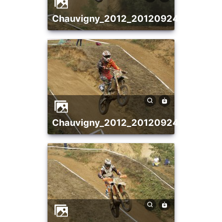
chauvigny_2012_20120924_1118076
chauvigny_2012_20120924_1161949