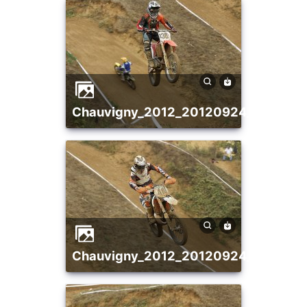
chauvigny_2012_20120924_139917
chauvigny_2012_20120924_158665