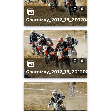
charnizay_2012_15_20120821_1906
charnizay_2012_16_20120821_2084