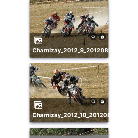
charnizay_2012_9_20120821_17675
charnizay_2012_10_20120821_1274