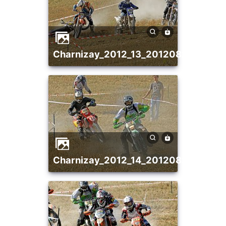
charnizay_2012_13_20120821_1840
charnizay_2012_14_20120821_2071