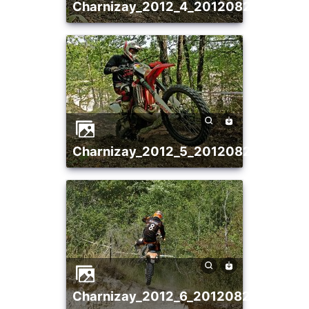
charnizay_2012_4_20120821_11383
charnizay_2012_5_20120821_166173
charnizay_2012_6_20120821_14593