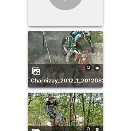
charnizay_2012_1_20120821_15926