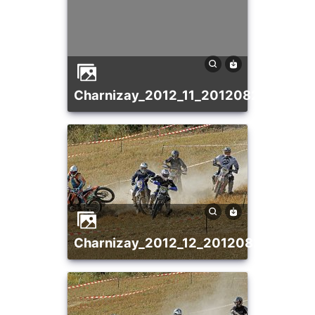
charnizay_2012_11_20120821_12687
charnizay_2012_12_20120821_14019