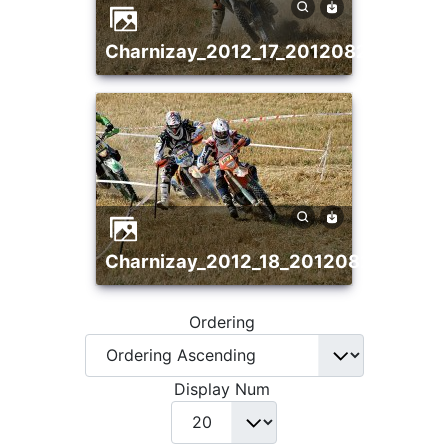
charnizay_2012_17_20120821_10049
charnizay_2012_18_20120821_1334
Ordering
Display Num