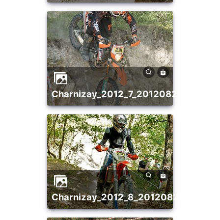
charnizay_2012_7_20120821_19890
charnizay_2012_8_20120821_19004