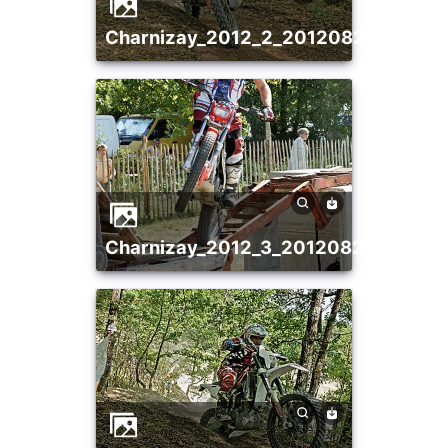
charnizay_2012_2_20120821_14880
charnizay_2012_3_20120821_17093